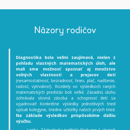
Názory rodičov
Diagnostika bola veľmi zaujímavá, nielen z
pohľadu vlastných matematických úloh, ale
mali sme možnosť spoznať aj množstvo
voľných vlastností a prejavov detí
(nesamostatnosť, bezradnosť, hnev, plač, nadšenie,
radosť, vytrvalosť). Rozdiely vo výsledkoch raných
matematických predstáv boli veľké. Zásadnú úlohu
zohrávala slovná zásoba a schopnosť detí sa
vyjadrovať! Konkrétne výsledky jednotlivých tried
opísali kolegyne, triedne učiteľky našich prvých tried.
Na základe výsledkov prispôsobíme ďalšiu
výučbu.
Lenka, Zástupkyňa riaditeľa školy pre 1. stupeň