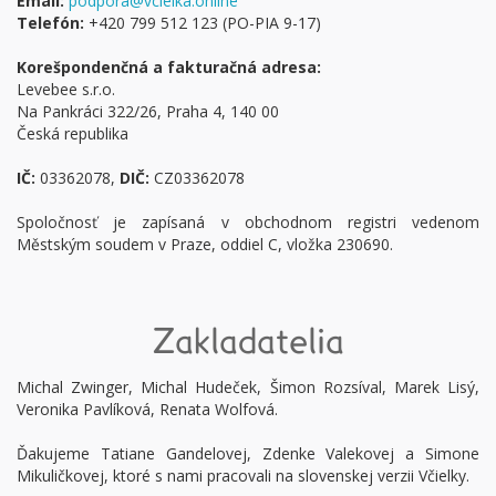
Email:
podpora@vcielka.online
Telefón:
+420 799 512 123 (PO-PIA 9-17)
Korešpondenčná a fakturačná adresa:
Levebee s.r.o.
Na Pankráci 322/26, Praha 4, 140 00
Česká republika
IČ:
03362078,
DIČ:
CZ03362078
Spoločnosť je zapísaná v obchodnom registri vedenom
Městským soudem v Praze, oddiel C, vložka 230690.
Zakladatelia
Michal Zwinger, Michal Hudeček, Šimon Rozsíval, Marek Lisý,
Veronika Pavlíková, Renata Wolfová.
Ďakujeme Tatiane Gandelovej, Zdenke Valekovej a Simone
Mikuličkovej, ktoré s nami pracovali na slovenskej verzii Včielky.