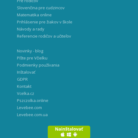
Pre rodičov
Slovenčina pre cudzincov
Matematika online
Prihlásenie pre žiakov v škole
Návody a rady
Referencie rodičov a učiteľov
Novinky - blog
Píšte pre Včielku
Podmienky používania
Inštalovať
GDPR
Kontakt
Vcelka.cz
Pszczolka.online
Levebee.com
Levebee.com.ua